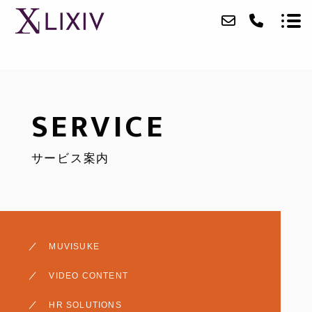
ABOUT
SERVICE
SERVICE
サービス案内
CASE
ACCESS
BLOG
MUVISUKE
CONTACT
VIDEO CONTENT
RECRUIT
HR SOLUTIONS