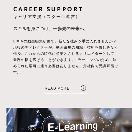
CAREER SUPPORT
キャリア支援（スクール運営）
スキルを身につけ、一歩先の未来へ。
LIXIVの動画編集研修で、新たな強みを手に入れませんか？
現役のディレクターが、動画編集の知識・技術を惜しみなく
伝授。
これからの時代に必要とされるクリエイターとして、
業務の幅を広げることができます。
eラーニングのため、決
FOLLOW US:
められた場所に通う必要はありません。貴社内で受講可能で
す。
READ MORE