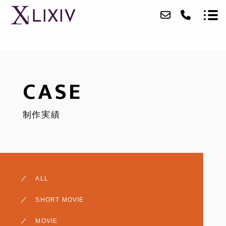
ABOUT
CASE
SERVICE
制作実績
CASE
ACCESS
BLOG
ALL
CONTACT
SHORT MOVIE
RECRUIT
MOVIE